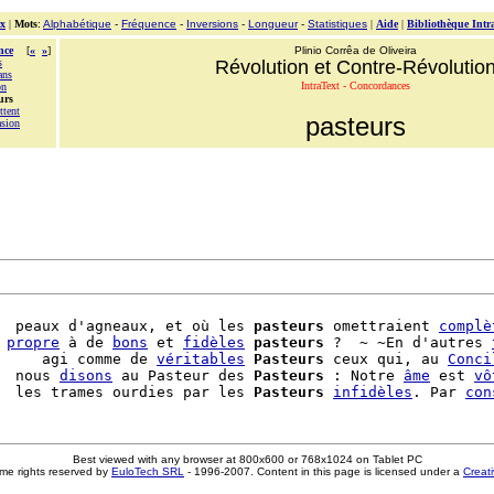
x
|
Mots
:
Alphabétique
-
Fréquence
-
Inversions
-
Longueur
-
Statistiques
|
Aide
|
Bibliothèque Intr
nce
[
«
»
]
Plinio Corrêa de Oliveira
s
Révolution et Contre-Révolutio
ans
IntraText - Concordances
on
urs
ttent
pasteurs
asion
  peaux d'agneaux, et où les 
pasteurs
 omettraient 
complè
 
propre
 à de 
bons
 et 
fidèles
pasteurs
 ?  ~ ~En d'autres 
     agi comme de 
véritables
Pasteurs
 ceux qui, au 
Conci
  nous 
disons
 au Pasteur des 
Pasteurs
 : Notre 
âme
 est 
vô
  les trames ourdies par les 
Pasteurs
infidèles
. Par 
con
Best viewed with any browser at 800x600 or 768x1024 on Tablet PC
me rights reserved by
EuloTech SRL
- 1996-2007. Content in this page is licensed under a
Creat