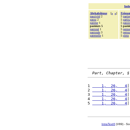
Inde
Alphabétique
[
«
»
]
Fréque
passivité
2
5
partie
passu
2
5
partis
pasteur
1
5
passi
pasteurs 5
5 paste
pastoral
1
5
perme
pastorale
3
5
persu
paternelle
1
5
plein
Part, Chapter, §
1 
    1,  26,   4
|
2 
    1,  26,   4
|
3 
    1,  26,   4
|
4 
    1,  26,   4
|
5 
    1,  26,   4
|
IntraText®
(V89) - So