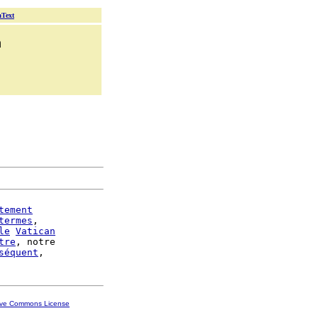
aText
n
tement
termes
,

le
Vatican
tre
, notre

séquent
ive Commons License