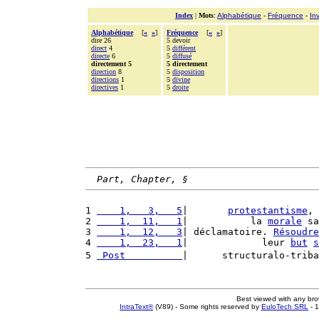
Index
|
Mots
:
Alphabétique
-
Fréquence
-
In
Alphabétique
[
«
»
]
Fréquence
[
«
»
]
dire 26
5 devoir
direct
4
5
différent
directe
6
5
diffusé
directement 5
5 directement
direction
8
5
disposition
directions
1
5
divine
directives
1
5
droite
Part, Chapter, §
1 
    1,   3,   5
|       
protestantisme
, 
2 
    1,  11,   1
|           la 
morale
 sa
3 
    1,  12,   3
| déclamatoire. 
Résoudre
4 
    1,  23,   1
|             leur 
but
s
5 
 Post          
|      structuralo-triba
Best viewed with any br
IntraText®
(V89) - Some rights reserved by
EuloTech SRL
- 1