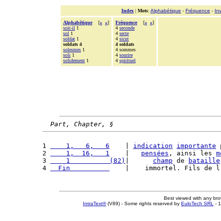
Index
|
Mots
:
Alphabétique
-
Fréquence
-
In
Alphabétique
[
«
»
]
Fréquence
[
«
»
]
soit-il
1
4
seconde
sol
1
4
secte
soldat
1
4
sicut
soldats 4
4 soldats
solesmes
1
4 sommes
soli
1
4
sourire
solidement
1
4
spirituel
Part, Chapter, §
1 
    1,   6,   6
    | 
indication
importante
 
2 
    1,  16,   1
    |   
pensées
, ainsi les 
m
3 
    1          (82)
|      
champ
 de 
bataille
4 
  Fin          
    |    immortel. Fils de l
Best viewed with any br
IntraText®
(V89) - Some rights reserved by
EuloTech SRL
- 1