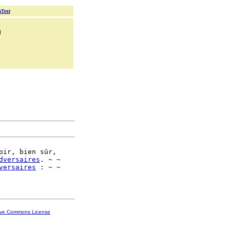
aText
n
oir, bien sûr,

dversaires
. ~ ~

versaires
 : ~ ~

ive Commons License