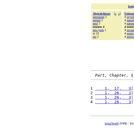
Inde
Alphabétique
[
«
»
]
Fréque
nettement
5
4
mysté
netteté
1
4
natur
neuf
2
4
nature
neutres 4
4 neutr
new-york
1
4
nivea
ni 23
4
nostri
nie
2
4
notio
Part, Chapter, §
1 
    1,  17,   3
|
2 
    1,  26,   3
|
3 
    1,  26,   3
|
4 
    1,  26,   3
|
IntraText®
(V89) - So