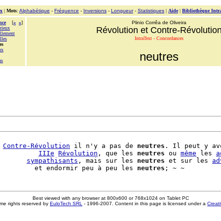
x
|
Mots
:
Alphabétique
-
Fréquence
-
Inversions
-
Longueur
-
Statistiques
|
Aide
|
Bibliothèque Intr
nce
[
«
»
]
Plinio Corrêa de Oliveira
rieux
Révolution et Contre-Révolutio
ellement
IntraText - Concordances
lles
es
ux
neutres
ns
 
Contre-Révolution
 il n'y a pas de 
neutres
. Il peut y av
          
IIIe
Révolution
, que les 
neutres
 ou 
même
 les 
a
       
sympathisants
, mais sur les 
neutres
 et sur les 
ad
         et endormir peu à peu les 
neutres
Best viewed with any browser at 800x600 or 768x1024 on Tablet PC
me rights reserved by
EuloTech SRL
- 1996-2007. Content in this page is licensed under a
Creat