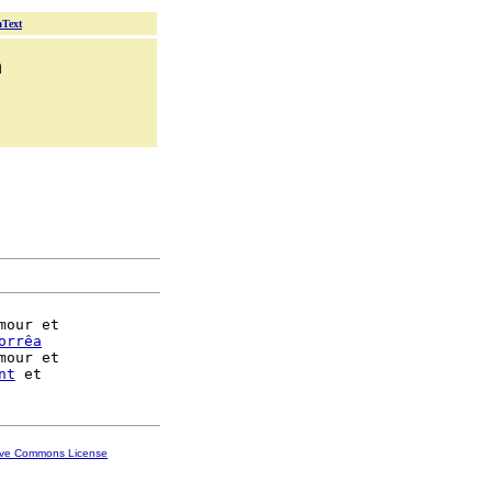
aText
n
mour et

orrêa
mour et

nt
ive Commons License