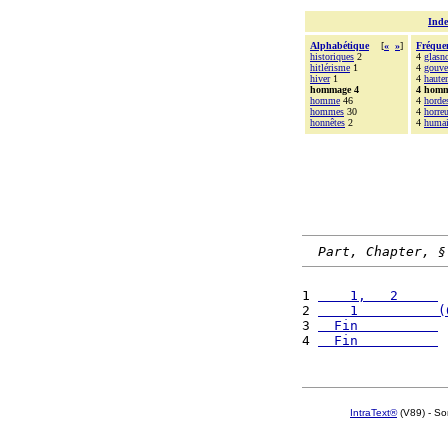
Inde
Alphabétique
[
«
»
]
Fréque
historiques
2
4
glasn
hitlérisme
1
4
gouve
hiver
1
4
haute
hommage 4
4 hom
homme
46
4
horde
hommes
30
4
horreu
honnêtes
2
4
huma
Part, Chapter, §
1 
    1,   2     
 
2 
    1          (
3 
  Fin          
 
4 
  Fin          
 
IntraText®
(V89) - So