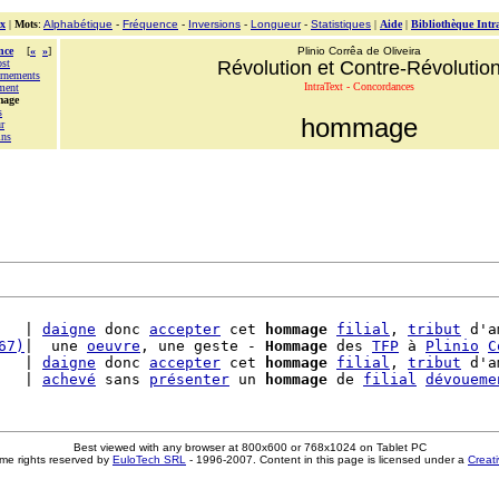
x
|
Mots
:
Alphabétique
-
Fréquence
-
Inversions
-
Longueur
-
Statistiques
|
Aide
|
Bibliothèque Intr
nce
[
«
»
]
Plinio Corrêa de Oliveira
ost
Révolution et Contre-Révolutio
rnements
IntraText - Concordances
ment
mage
s
hommage
r
ins
   | 
daigne
 donc 
accepter
 cet 
hommage
filial
, 
tribut
 d'a
67)
|  une 
oeuvre
, une geste - 
Hommage
 des 
TFP
 à 
Plinio
C
   | 
daigne
 donc 
accepter
 cet 
hommage
filial
, 
tribut
 d'a
   | 
achevé
 sans 
présenter
 un 
hommage
 de 
filial
dévoueme
Best viewed with any browser at 800x600 or 768x1024 on Tablet PC
me rights reserved by
EuloTech SRL
- 1996-2007. Content in this page is licensed under a
Creat