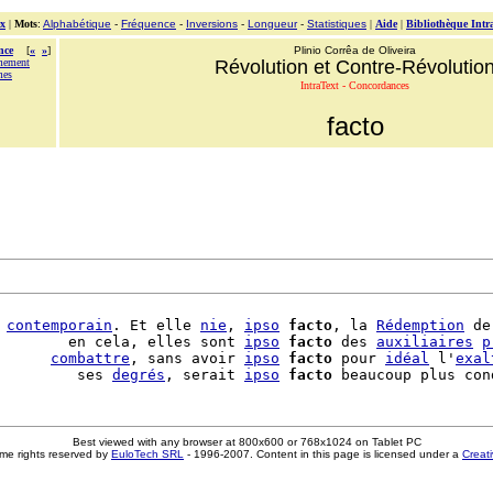
x
|
Mots
:
Alphabétique
-
Fréquence
-
Inversions
-
Longueur
-
Statistiques
|
Aide
|
Bibliothèque Intr
nce
[
«
»
]
Plinio Corrêa de Oliveira
mement
Révolution et Contre-Révolutio
mes
IntraText - Concordances
facto
 
contemporain
. Et elle 
nie
, 
ipso
facto
, la 
Rédemption
 de
        en cela, elles sont 
ipso
facto
 des 
auxiliaires
p
      
combattre
, sans avoir 
ipso
facto
 pour 
idéal
 l'
exal
         ses 
degrés
, serait 
ipso
facto
Best viewed with any browser at 800x600 or 768x1024 on Tablet PC
me rights reserved by
EuloTech SRL
- 1996-2007. Content in this page is licensed under a
Creat