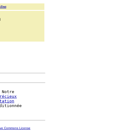
aText
n
 Notre

récieux
tation
ive Commons License