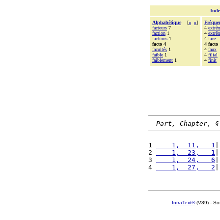
Inde
Alphabétique
[
«
»
]
Fréque
facteurs
7
4
extrê
faction
1
4
extrê
factions
1
4
face
facto 4
4 facto
facultés
1
4
faux
faible
1
4
filial
faiblement
1
4
finit
Part, Chapter, §
1 
    1,  11,   1
|
2 
    1,  23,   1
|
3 
    1,  24,   6
|
4 
    1,  27,   2
|
IntraText®
(V89) - So