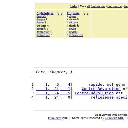
Index
|
Mots
:
Alphabétique
-
Fréquence
-
In
Alphabétique
[
«
»
]
Fréquence
[
«
»
]
desquels
1
4
degrés
dessein
1
4 demande
dessus
1
4
dépasse
destinée 4
4 destinée
destinés
1
4
devait
destruction
5
4
devient
destructions
1
4
différencient
Part, Chapter, §
1 
    1,   6,   4
|       
rapide
, est génér
2 
    1,  24,   1
|    
Contre-Révolution
 n'
3 
    1,  24,   5
| 
Contre-Révolution
 est l
4 
    1,  24,   9
|        
religieuse
spéci
Best viewed with any br
IntraText®
(V89) - Some rights reserved by
EuloTech SRL
- 1