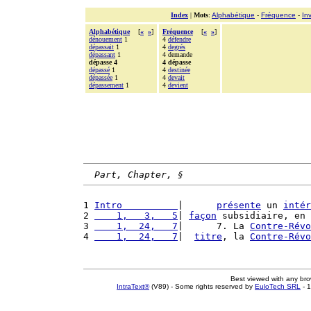
Index
|
Mots
:
Alphabétique
-
Fréquence
-
In
Alphabétique
[
«
»
]
Fréquence
[
«
»
]
dénouement
1
4
défendre
dépassait
1
4
degrés
dépassant
1
4 demande
dépasse 4
4 dépasse
dépassé
1
4
destinée
dépassée
1
4
devait
dépassement
1
4
devient
Part, Chapter, §
1 
Intro          
|      
présente
 un 
intér
2 
    1,   3,   5
| 
façon
 subsidiaire, en 
3 
    1,  24,   7
|      7. La 
Contre-Révo
4 
    1,  24,   7
|  
titre
, la 
Contre-Révo
Best viewed with any br
IntraText®
(V89) - Some rights reserved by
EuloTech SRL
- 1