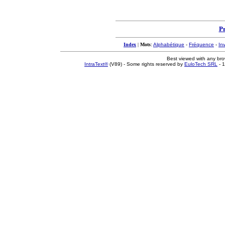
P
Index
|
Mots
:
Alphabétique
-
Fréquence
-
In
Best viewed with any br
IntraText®
(V89) - Some rights reserved by
EuloTech SRL
- 1