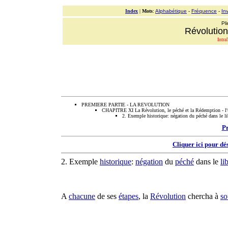
Index
|
Mots
:
Alphabétique
-
Fréquence
-
In
Pli
Révolution
Intra
PREMIERE PARTIE - LA REVOLUTION
CHAPITRE XI La Révolution, le péché et la Rédemption - l'u
2. Exemple historique: négation du péché dans le li
P
Cliquer ici pour dé
2. Exemple
historique
:
négation
du
péché
dans le
li
A
chacune
de ses
étapes
, la
Révolution
chercha
à
so