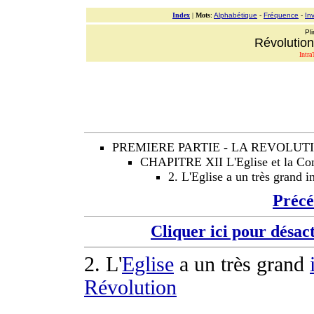
Index
|
Mots
:
Alphabétique
-
Fréquence
-
In
Pli
Révolution
Intra
PREMIERE PARTIE - LA REVOLUT
CHAPITRE XII L'Eglise et la Con
2. L'Eglise a un très grand i
Préc
Cliquer ici pour désac
2. L'
Eglise
a un très grand
Révolution