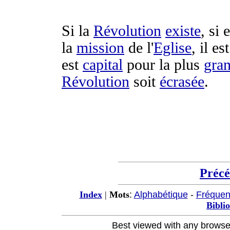
Si la
Révolution
existe
, si 
la
mission
de l'
Eglise
, il est
est
capital
pour la plus
gra
Révolution
soit
écrasée
.
Préc
:
Alphabétique
-
Fréque
Index
|
Mots
Bibli
Best viewed with any browse