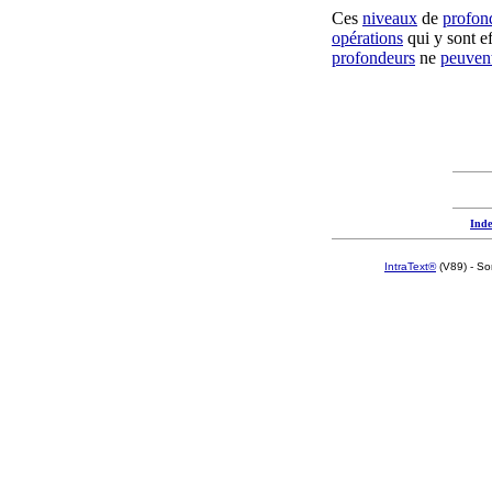
Ces
niveaux
de
profon
opérations
qui y sont
e
profondeurs
ne
peuven
Inde
IntraText®
(V89) - So