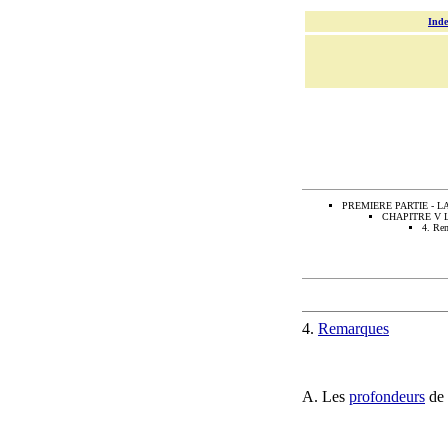
Inde
PREMIERE PARTIE - 
CHAPITRE V Les t
4. Re
4.
Remarques
A. Les
profondeurs
de 