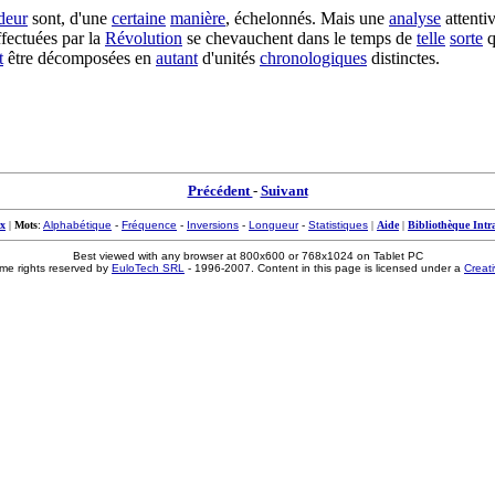
deur
sont, d'une
certaine
manière
,
échelonnés
. Mais une
analyse
attenti
ffectuées
par la
Révolution
se
chevauchent
dans le temps de
telle
sorte
q
t
être
décomposées
en
autant
d'
unités
chronologiques
distinctes
.
Précédent
-
Suivant
x
|
Mots
:
Alphabétique
-
Fréquence
-
Inversions
-
Longueur
-
Statistiques
|
Aide
|
Bibliothèque Intr
Best viewed with any browser at 800x600 or 768x1024 on Tablet PC
me rights reserved by
EuloTech SRL
- 1996-2007. Content in this page is licensed under a
Creat