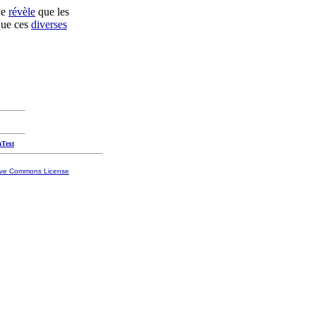
ve
révèle
que les
ue ces
diverses
aText
ive Commons License