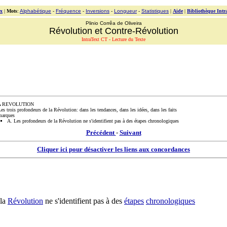
x
|
Mots
:
Alphabétique
-
Fréquence
-
Inversions
-
Longueur
-
Statistiques
|
Aide
|
Bibliothèque Intr
Plinio Corrêa de Oliveira
Révolution et Contre-Révolution
IntraText CT - Lecture du Texte
LA REVOLUTION
rois profondeurs de la Révolution: dans les tendances, dans les idées, dans les faits
marques
A. Les profondeurs de la Révolution ne s'identifient pas à des étapes chronologiques
Précédent
-
Suivant
Cliquer ici pour désactiver les liens aux concordances
la
Révolution
ne s'
identifient
pas à des
étapes
chronologiques