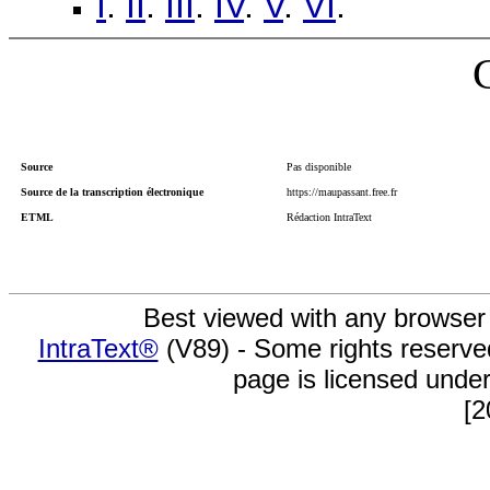
I
.
II
.
III
.
IV
.
V
.
VI
.
Source
Pas disponible
Source de la transcription électronique
https://maupassant.free.fr
ETML
Rédaction IntraText
Best viewed with any browser
IntraText®
(V89) - Some rights reserv
page is licensed unde
[2