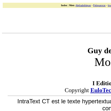
Index
|
Mots
:
Alphabétique
-
Fréquence
-
In
Guy d
Mon
I Editi
Copyright
EuloTe
IntraText CT est le texte hypertextu
co