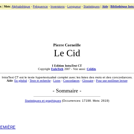
x
|
Mots
:
Alphabétique
-
Fréquence
-
Inversions
-
Longueur
-
Statistiques
|
Aide
|
Bibliothèque Intr
Pierre Corneille
Le Cid
I Edition IntraText CT
Copyright
EuloTech
2007 - Voir aussi:
Crédits
IntraText CT est le texte hypertextualisé complet avec les listes des mots et des concordances.
Aide
:
En général
-
Texte et recherche
-
Listes
-
Concordances
-
Glossaire
-
Pour une meilleure lecture
- Sommaire -
Statistiques et graphiques
(Occurrences: 17198. Mots: 2619)
REMIÈRE