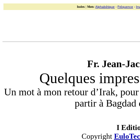
Index
|
Mots
:
Alphabétique
-
Fréquence
-
In
Fr. Jean-Ja
Quelques impress
Un mot à mon retour d’Irak, pour 
partir à Bagdad 
I Editi
Copyright
EuloTe