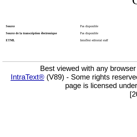
Source
Pas disponible
Source de la transcription électronique
Pas disponible
ETML
IntraText editorial staff
Best viewed with any browser
IntraText®
(V89) - Some rights reserv
page is licensed unde
[2