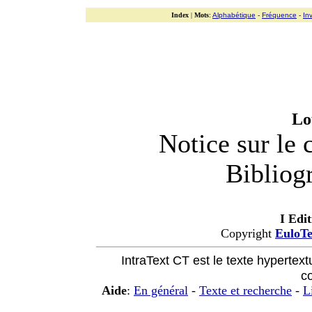
Index
|
Mots
:
Alphabétique
-
Fréquence
-
In
Lo
Notice sur le 
Bibliog
I Edi
Copyright
EuloT
IntraText CT est le texte hypertext
c
Aide
:
En général
-
Texte et recherche
-
L