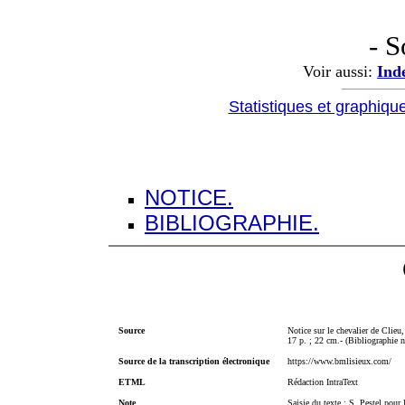
- 
Voir aussi:
Ind
Statistiques et graphiqu
NOTICE.
BIBLIOGRAPHIE.
Source
Notice sur le chevalier de Clieu
17 p. ; 22 cm.- (Bibliographie 
Source de la transcription électronique
https://www.bmlisieux.com/
ETML
Rédaction IntraText
Note
Saisie du texte : S. Pestel pour