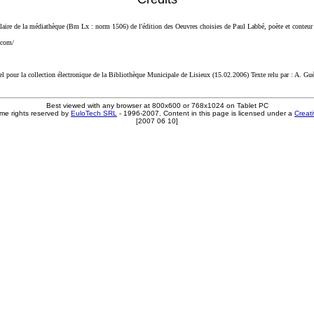
plaire de la médiathèque (Bm Lx : norm 1506) de l'édition des Oeuvres choisies de Paul Labbé, poète et conte
.com/
tel pour la collection électronique de la Bibliothèque Municipale de Lisieux (15.02.2006) Texte relu par : A. Gu
Best viewed with any browser at 800x600 or 768x1024 on Tablet PC
me rights reserved by
EuloTech SRL
- 1996-2007. Content in this page is licensed under a
Creat
[2007 06 10]