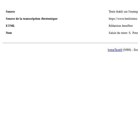
Source
Texte établi sur l'exem
Source de la transcription électronique
https://www.bmlisieux
ETML
Rédaction IntraText
Note
Saisie du texte: S. Pes
IntraText®
(V89) - So