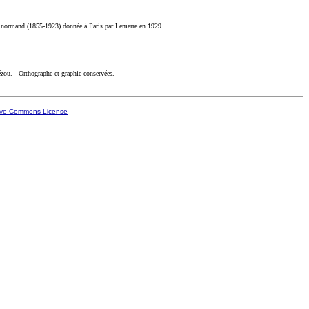
ur normand (1855-1923) donnée à Paris par Lemerre en 1929.
ézou. - Orthographe et graphie conservées.
ive Commons License