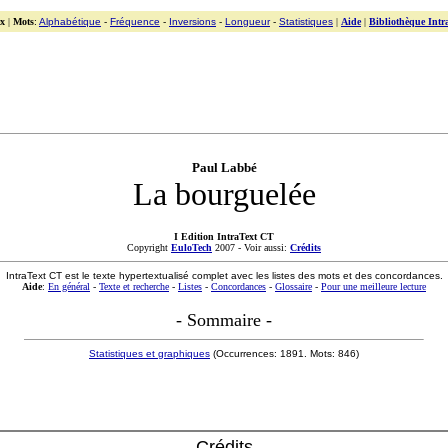
x
|
Mots
:
Alphabétique
-
Fréquence
-
Inversions
-
Longueur
-
Statistiques
|
Aide
|
Bibliothèque Intr
Paul Labbé
La bourguelée
I Edition IntraText CT
Copyright
EuloTech
2007 - Voir aussi:
Crédits
IntraText CT est le texte hypertextualisé complet avec les listes des mots et des concordances.
Aide
:
En général
-
Texte et recherche
-
Listes
-
Concordances
-
Glossaire
-
Pour une meilleure lecture
- Sommaire -
Statistiques et graphiques
(Occurrences: 1891. Mots: 846)
Crédits