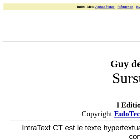
Index
|
Mots
:
Alphabétique
-
Fréquence
-
In
Guy d
Surs
I Editi
Copyright
EuloTe
IntraText CT est le texte hypertextu
co