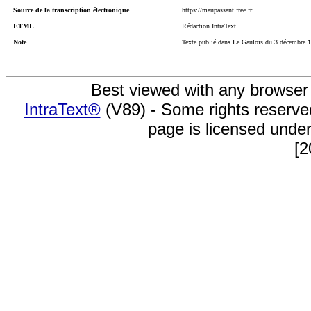
Source de la transcription électronique
https://maupassant.free.fr
ETML
Rédaction IntraText
Note
Texte publié dans Le Gaulois du 3 décembre 
Best viewed with any browser
IntraText®
(V89) - Some rights reserv
page is licensed unde
[2