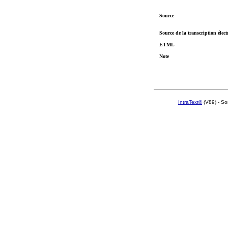
Source
Source de la transcription élec
ETML
Note
IntraText®
(V89) - So