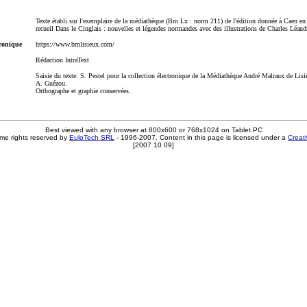
Texte établi sur l'exemplaire de la médiathèque (Bm Lx : norm 211) de l'édition donnée à Caen en
recueil Dans le Cinglais : nouvelles et légendes normandes avec des illustrations de Charles Léand
tronique
https://www.bmlisieux.com/
Rédaction IntraText
Saisie du texte: S. Pestel pour la collection électronique de la Médiathèque André Malraux de Lisie
A. Guézou.
Orthographe et graphie conservées.
Best viewed with any browser at 800x600 or 768x1024 on Tablet PC
me rights reserved by
EuloTech SRL
- 1996-2007. Content in this page is licensed under a
Creat
[2007 10 09]