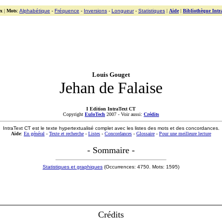
x
|
Mots
:
Alphabétique
-
Fréquence
-
Inversions
-
Longueur
-
Statistiques
|
Aide
|
Bibliothèque Intr
Louis Gouget
Jehan de Falaise
I Edition IntraText CT
Copyright
EuloTech
2007 - Voir aussi:
Crédits
IntraText CT est le texte hypertextualisé complet avec les listes des mots et des concordances.
Aide
:
En général
-
Texte et recherche
-
Listes
-
Concordances
-
Glossaire
-
Pour une meilleure lecture
- Sommaire -
Statistiques et graphiques
(Occurrences: 4750. Mots: 1595)
Crédits