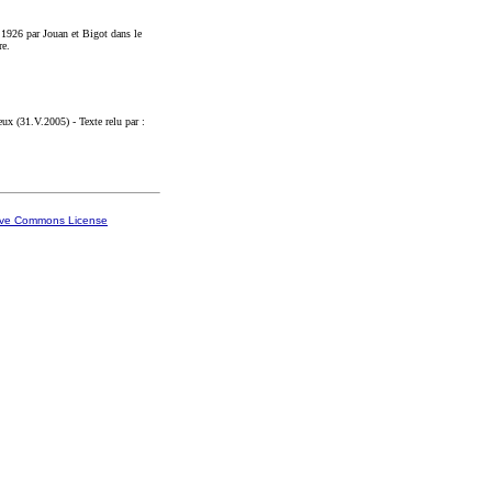
 1926 par Jouan et Bigot dans le
re.
ux (31.V.2005) - Texte relu par :
ive Commons License