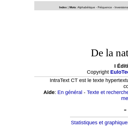
Index
|
Mots
:
Alphabétique
-
Fréquence
-
Inversions
De la na
I Édi
Copyright
EuloTe
IntraText CT est le texte hypertext
c
Aide
:
En général
-
Texte et recherch
mei
-
Statistiques et graphique