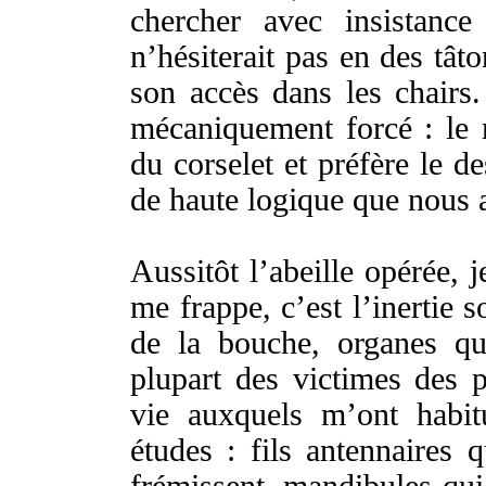
chercher
avec
insistance
n’
hésiterait
pas en des
tât
son
accès
dans les
chairs
mécaniquement
forcé
: le
du
corselet
et
préfère
le
de
de
haute
logique
que nous 
Aussitôt
l’
abeille
opérée
, 
me
frappe
, c’est l’
inertie
s
de la
bouche
,
organes
qui
plupart
des
victimes
des
p
vie
auxquels
m’ont
habit
études
:
fils
antennaires
q