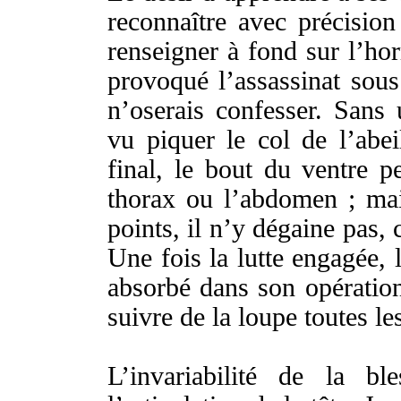
reconnaître
avec
précision
renseigner
à
fond
sur l’
hor
provoqué
l’
assassinat
sou
n’
oserais
confesser
.
Sans
vu
piquer
le
col
de l’
abei
final
, le
bout
du
ventre
p
thorax
ou l’
abdomen
; mai
points
, il n’y
dégaine
pas, 
Une
fois
la
lutte
engagée
, 
absorbé
dans son
opératio
suivre
de la
loupe
toutes le
L’
invariabilité
de la
ble