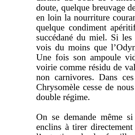
doute
, quelque
breuvage
d
en
loin
la
nourriture
coura
quelque
condiment
apériti
succédané
du
miel
. Si le
vois
du moins que l’
Odyn
Une
fois
son
ampoule
vi
voirie
comme
résidu
de
va
non
carnivores
.
Dans ce
Chrysomèle
cesse
de nou
double
régime
.
On se
demande
même
si 
enclins
à
tirer
directement