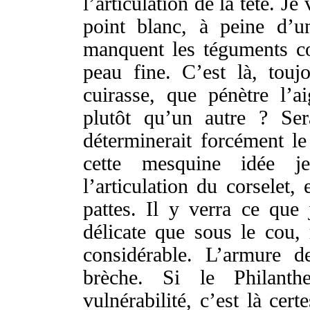
l’
articulation
de la
tête
. Je
point
blanc
, à
peine
d’
manquent
les
téguments
c
peau
fine
. C’est là, tou
cuirasse
, que
pénètre
l’
ai
plutôt
qu’un autre ?
Sera
déterminerait
forcément
l
cette
mesquine
idée
j
l’
articulation
du
corselet
,
pattes
. Il y
verra
ce que
délicate
que sous le
cou
,
considérable
. L’
armure
d
brèche
. Si le
Philanth
vulnérabilité
, c’est là
certe