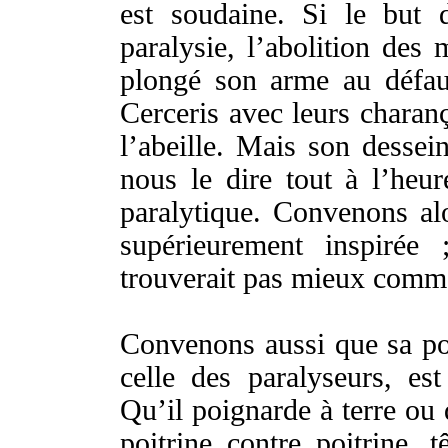
est
soudaine
. Si le
but
paralysie
, l’
abolition
des
plongé
son
arme
au
défau
Cerceris
avec leurs
charan
l’
abeille
. Mais son
dessei
nous le
dire
tout à l’
heur
paralytique
.
Convenons
al
supérieurement
inspirée
;
trouverait
pas mieux com
Convenons
aussi que sa
po
celle des
paralyseurs
, es
Qu’il
poignarde
à
terre
ou
poitrine
contre
poitrine
,
t