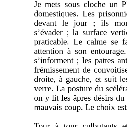
Je
mets
sous
cloche
un
P
domestiques
. Les
prisonni
devant le
jour
; ils
mon
s’
évader
; la
surface
verti
praticable
.
Le
calme
se f
attention
à son
entourage
s’
informent
; les
pattes
an
frémissement
de
convoitis
droite
, à
gauche
, et
suit
le
verre
. La
posture
du
scélér
on y
lit
les
âpres
désirs
du
mauvais
coup
.
Le
choix
est
Tour
à
tour
culbutants
e