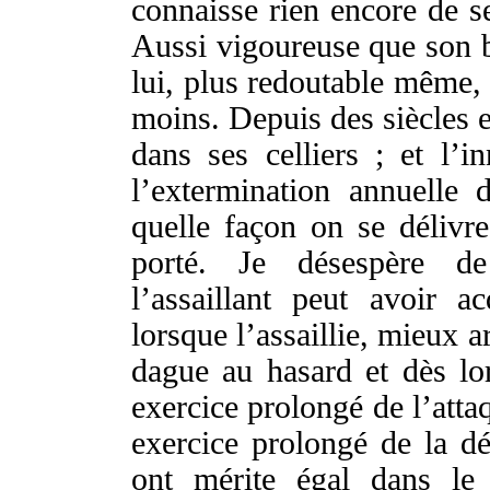
connaisse
rien encore de
s
Aussi
vigoureuse
que son
lui,
plus
redoutable
même
moins. Depuis des
siècles
e
dans ses
celliers
; et l’
in
l’
extermination
annuelle
d
quelle
façon
on se
délivre
porté
. Je
désespère
d
l’
assaillant
peut avoir
ac
lorsque
l’
assaillie
, mieux
a
dague
au
hasard
et dès
lo
exercice
prolongé
de l’
atta
exercice
prolongé
de la
dé
ont
mérite
égal
dans l