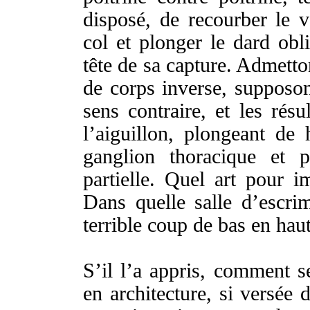
disposé
, de
recourber
le
v
col
et
plonger
le
dard
obl
tête
de sa
capture
.
Admetto
de
corps
inverse
,
supposo
sens
contraire
, et les
résul
l’
aiguillon
,
plongeant
de
ganglion
thoracique
et
p
partielle
. Quel
art
pour
i
Dans quelle
salle
d’
escri
terrible
coup
de bas en
hau
S’il l’a
appris
, comment 
en
architecture
, si
versée
d