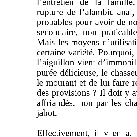
l’
entretien
de la
famille
rupture
de l’
alambic
anal
,
probables
pour avoir de
n
secondaire
, non
praticable
Mais les
moyens
d’
utilisat
certaine
variété
. Pourquoi,
l’
aiguillon
vient
d’
immobil
purée
délicieuse
, le
chasse
le
mourant
et de lui faire
r
des
provisions
? Il
doit
y a
affriandés
, non par les
cha
jabot
.
Effectivement
, il y en a