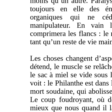
moins qu’un autre.
Paraly
toujours en elle des
én
organiques
qui ne
céd
manipulateur
.
En
vain
comprimera
les
flancs
: le
tant qu’un
reste
de
vie
main
Les
choses
changent
d’
asp
détend
, le
muscle
se
relâch
le
sac
à
miel
se
vide
sous 
voit
: le
Philanthe
est dans 
mort
soudaine
, qui
aboliss
Le
coup
foudroyant
, où
d
mieux que nous quand il