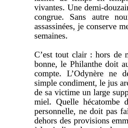
vivantes
. Une
demi-douzai
congrue
. Sans autre
nou
assassinées
, je
conserve
m
semaines
.
C’est tout
clair
:
hors
de 
bonne
, le
Philanthe
doit
au
compte
. L’
Odynère
ne
d
simple
condiment
, le
jus
ar
de sa
victime
un
large
sup
miel
. Quelle
hécatombe
d
personnelle
, ne
doit
pas fa
dehors
des
provisions
emm