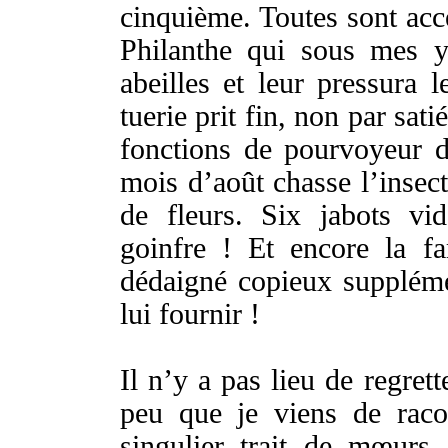
cinquième
. Toutes sont
acc
Philanthe
qui sous mes
abeilles
et leur
pressura
l
tuerie
prit
fin
, non par
satié
fonctions
de
pourvoyeur
d
mois
d’
août
chasse
l’
insec
de
fleurs
.
Six
jabots
vid
goinfre
! Et encore la
f
dédaigné
copieux
supplém
lui
fournir
!
Il n’y a pas
lieu
de
regrett
peu que je
viens
de
raco
singulier
trait
de
mœurs