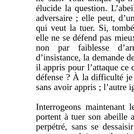
élucide
la
question
. L’
abei
adversaire
; elle peut, d’
qui
veut
la
tuer
. Si,
tombé
elle ne se
défend
pas mieux
non par
faiblesse
d’
a
d’
insistance
, la
demande
d
il
appris
pour l’
attaque
ce q
défense
? À la
difficulté
je
sans avoir
appris
; l’autre
i
Interrogeons
maintenant
l
portent
à
tuer
son
abeille
perpétré
, sans se
dessaisir