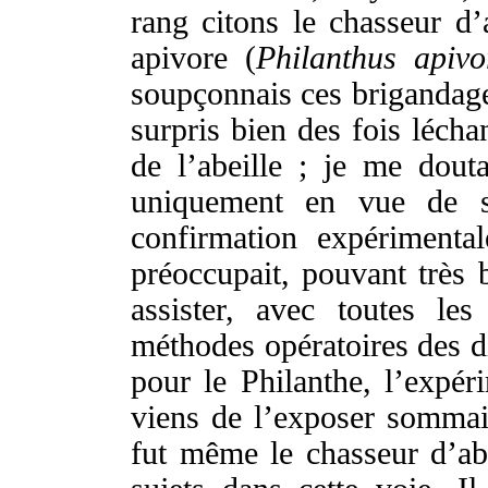
rang
citons
le
chasseur
d’
apivore
(
Philanthus
apivo
soupçonnais
ces
brigandag
surpris
bien
des
fois
lécha
de l’
abeille
; je me
douta
uniquement
en
vue
de 
confirmation
expérimental
préoccupait
,
pouvant
très
assister
, avec toutes le
méthodes
opératoires
des
d
pour le
Philanthe
, l’
expér
viens
de l’
exposer
sommai
fut
même
le
chasseur
d’
ab