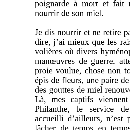
poignarde
à
mort
et fait
nourrir
de son
miel
.
Je dis
nourrir
et ne
retire
pa
dire
, j’ai mieux que les
ra
volières
où
divers
hyménop
manœuvres
de
guerre
,
att
proie
voulue
,
chose
non t
épis
de
fleurs
, une
paire
d
des
gouttes
de
miel
renouv
Là, mes
captifs
viennent
Philanthe
, le
service
d
accueilli
d’
ailleurs
, n’est
lâcher
de
temps
en
temp