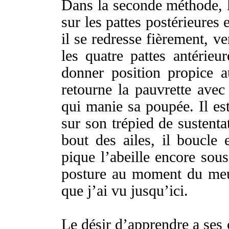
Dans la
seconde
méthode
,
sur les
pattes
postérieures
e
il se
redresse
fièrement
,
ve
les
quatre
pattes
antérieur
donner
position
propice
a
retourne
la
pauvrette
avec
qui
manie
sa
poupée
. Il e
sur son
trépied
de
sustenta
bout
des
ailes
, il
boucle
e
pique
l’
abeille
encore sous
posture
au
moment
du
meu
que j’ai vu jusqu’ici.
Le
désir
d’
apprendre
a ses