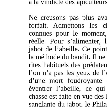
à la
vindicte
des
apiculteur
Ne
creusons
pas
plus
ava
forfait
.
Admettons
les
c
connues
pour le
moment
réelle
. Pour s’
alimenter
, 
jabot
de l’
abeille
. Ce
poin
la
méthode
du
bandit
. Il n
rites
habituels
des
prédateu
l’on n’a pas les
yeux
de l’
d’une
mort
foudroyante
éventrer
l’
abeille
, ce qu
chasse
est faite en
vue
des
sanglante
du
jabot
, le
Phil