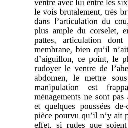
ventre
avec lui entre les
six
le
vois
brutalement
, très
br
dans l’
articulation
du
cou
plus
ample
du
corselet
, 
pattes
,
articulation
dont
membrane
,
bien
qu’il n’a
d’
aiguillon
, ce
point
, le
p
rudoyer
le
ventre
de l’
abe
abdomen
, le
mettre
sous
manipulation
est
frappa
ménagements
ne sont pas
et quelques
poussées
de-
pièce
pourvu
qu’il n’y ait
effet
, si
rudes
que soient