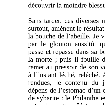
découvrir
la
moindre
bless
Sans
tarder
, ces
diverses
m
surtout
,
amènent
le
résultat
la
bouche
de l’
abeille
. Je
v
par le
glouton
aussitôt
qu
passe
et
repasse
dans sa
b
la
morte
; puis il
fouille
remet
au
pressoir
de son
v
à l’
instant
léché
,
reléché
. 
rendues
, le
contenu
du
dépens
de l’
estomac
d’un
de
sybarite
: le
Philanthe
e