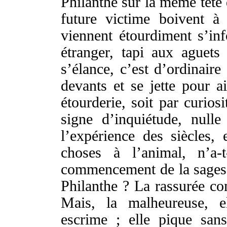
Philanthe
sur la
même
tête
future
victime
boivent
à 
viennent
étourdiment
s’
in
étranger
,
tapi
aux
aguets
s’
élance
, c’est d’
ordinaire
devants
et se
jette
pour a
étourderie
, soit par
curiosi
signe
d’
inquiétude
,
nulle
l’
expérience
des
siècles
, 
choses
à l’
animal
, n’
a-t
commencement
de la
sages
Philanthe
? La
rassurée
co
Mais, la
malheureuse
, 
escrime
; elle
pique
san