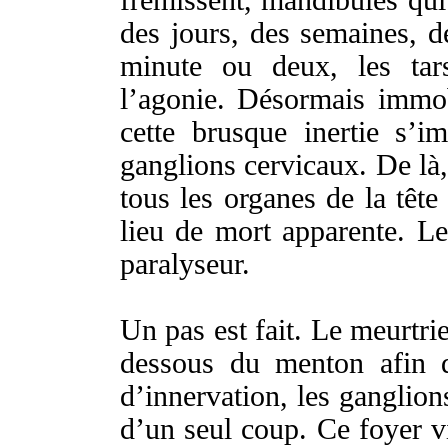
frémissent
,
mandibules
qui
des
jours
, des
semaines
, 
minute
ou deux, les
tar
l’
agonie
.
Désormais
immob
cette
brusque
inertie
s’
im
ganglions
cervicaux
. De là
tous les
organes
de la
tête
lieu
de
mort
apparente
.
L
paralyseur
.
Un pas est fait. Le
meurtrie
dessous
du
menton
afin 
d’
innervation
, les
ganglion
d’un
seul
coup
. Ce
foyer
v