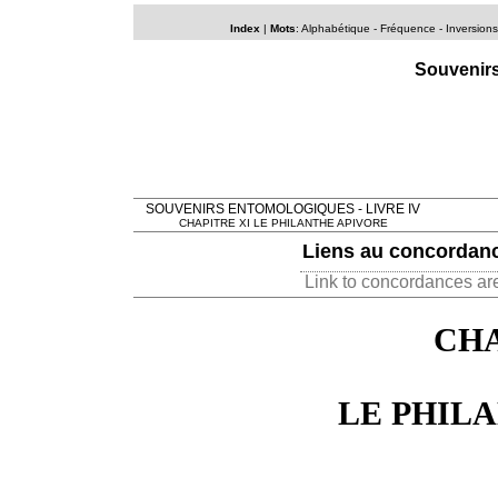
Index
|
Mots
:
Alphabétique
-
Fréquence
-
Inversions
Souvenirs
SOUVENIRS ENTOMOLOGIQUES - LIVRE IV
CHAPITRE XI LE PHILANTHE APIVORE
Liens au concorda
Link to concordances ar
CH
LE
PHIL