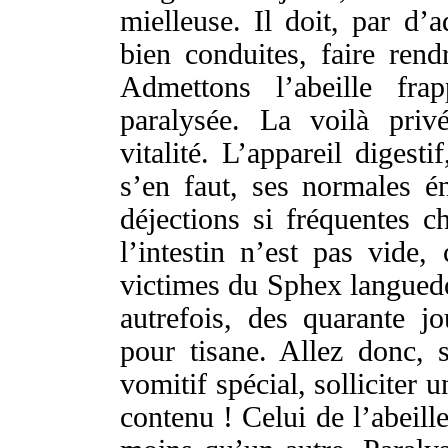
mielleuse
.
Il
doit
, par d’
a
bien
conduites
, faire
rend
Admettons
l’
abeille
fra
paralysée
. La voilà
priv
vitalité
. L’
appareil
digestif
s’en faut, ses
normales
é
déjections
si
fréquentes
ch
l’
intestin
n’est pas
vide
,
victimes
du
Sphex
langued
autrefois
, des
quarante
jo
pour
tisane
.
Allez
donc, 
vomitif
spécial
,
solliciter
u
contenu
! Celui de l’
abeill