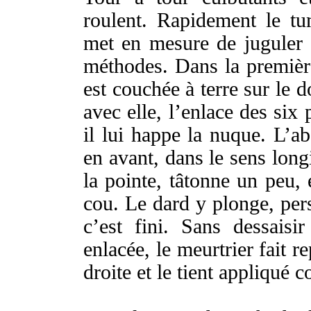
roulent
.
Rapidement
le
tu
met
en
mesure
de
juguler
méthodes
. Dans la
premièr
est
couchée
à
terre
sur le
d
avec elle, l’
enlace
des
six
il lui
happe
la
nuque
. L’
a
en avant, dans le
sens
long
la
pointe
,
tâtonne
un peu, 
cou
. Le
dard
y
plonge
,
per
c’est
fini
. Sans
dessaisir
enlacée
, le
meurtrier
fait
re
droite
et le
tient
appliqué
c