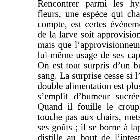
Rencontrer
parmi
les
hy
fleurs
, une
espèce
qui
cha
compte
, est
certes
événem
de la
larve
soit
approvisio
mais que l’
approvisionneu
lui-même
usage
de ses
cap
On est tout
surpris
d’un
b
sang
. La
surprise
cesse
si 
double
alimentation
est
plu
s’
emplit
d’
humeur
sucrée
Quand il
fouille
le
croup
touche
pas aux
chairs
,
met
ses
goûts
; il se
borne
à
la
distille
au
bout
de l’
intes