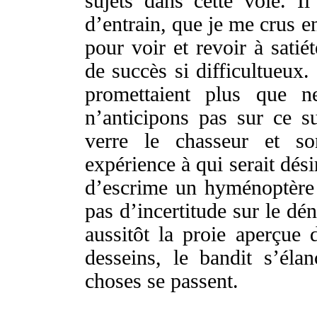
sujets
dans cette
voie
. I
d’
entrain
, que je me
crus
e
pour
voir
et
revoir
à
satiét
de
succès
si
difficultueux
.
promettaient
plus
que n
n’
anticipons
pas sur ce
su
verre
le
chasseur
et s
expérience
à qui serait
dési
d’
escrime
un
hyménoptère
pas d’
incertitude
sur le
dé
aussitôt
la
proie
aperçue
d
desseins
, le
bandit
s’
élan
choses
se
passent
.