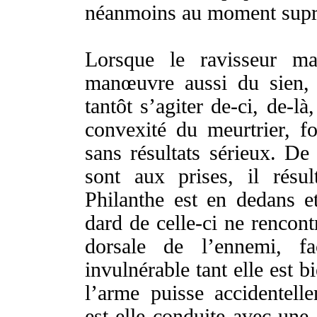
néanmoins
au
moment
sup
Lorsque
le
ravisseur
ma
manœuvre
aussi du
sien
,
tantôt
s’
agiter
de-ci
,
de-là
convexité
du
meurtrier
,
f
sans
résultats
sérieux
. De
sont aux
prises
, il
résul
Philanthe
est en
dedans
et
dard
de
celle-ci
ne
rencont
dorsale
de l’
ennemi
,
fa
invulnérable
tant elle est
b
l’
arme
puisse
accidentell
est-elle
conduite
avec une