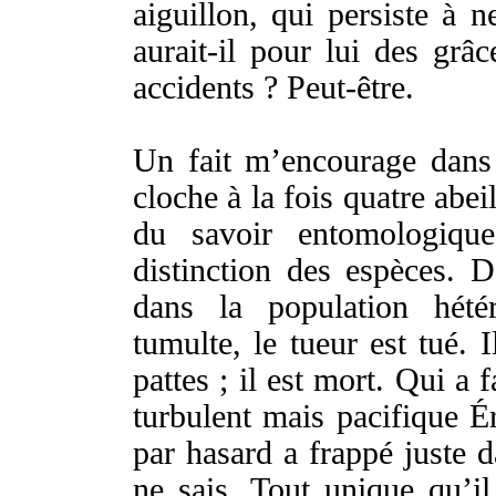
aiguillon
, qui
persiste
à n
aurait-il
pour lui des
grâc
accidents
?
Peut-être
.
Un fait m’
encourage
dans
cloche
à la
fois
quatre
abei
du
savoir
entomologique
distinction
des
espèces
. 
dans la
population
hété
tumulte
, le
tueur
est
tué
. 
pattes
; il est
mort
. Qui a f
turbulent
mais
pacifique
Ér
par
hasard
a
frappé
juste
d
ne sais. Tout
unique
qu’il