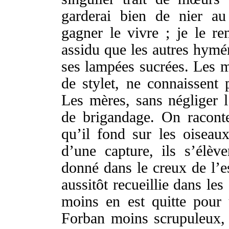
garderai
bien
de
nier
a
gagner
le
vivre
; je le
re
assidu
que les autres
hymén
ses
lampées
sucrées
. Les
m
de
stylet
, ne
connaissent
p
Les
mères
, sans
négliger
l
de
brigandage
.
On
racont
qu’il
fond
sur les
oiseau
d’une
capture
, ils s’
élève
donné
dans le
creux
de l’
e
aussitôt
recueillie
dans les
moins en est
quitte
pour
Forban
moins
scrupuleux
,