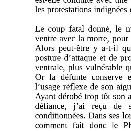
les
protestations
indignées
Le
coup
fatal
donné
, le
m
ventre
avec la
morte
, pour
Alors
peut-être
y
a-t-il
qu
posture
d’
attaque
et de
pro
ventrale
,
plus
vulnérable
qu
Or
la
défunte
conserve
e
l’
usage
réflexe
de son
aigu
Ayant
dérobé
trop
tôt
son
défiance
, j’ai
reçu
de 
conditionnées
. Dans ses
lo
comment fait donc le
Ph