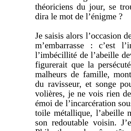
théoriciens
du
jour
, se
tro
dira
le
mot
de l’
énigme
?
Je
saisis
alors l’
occasion
de
m’
embarrasse
: c’est l’
i
l’
imbécillité
de l’
abeille
de
figurerait
que la
persécuté
malheurs
de
famille
,
mont
du
ravisseur
, et
songe
pou
volières
, je ne
vois
rien d
émoi
de l’
incarcération
so
toile
métallique
, l’
abeille
n
son
redoutable
voisin
. J