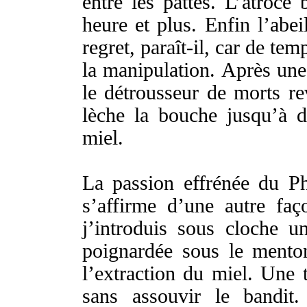
entre les
pattes
. L’
atroce
heure
et
plus
. Enfin l’
abei
regret
,
paraît-il
, car de
tem
la
manipulation
.
Après un
le
détrousseur
de
morts
re
lèche
la
bouche
jusqu’à
d
miel
.
La
passion
effrénée
du
Ph
s’
affirme
d’une autre
faç
j’
introduis
sous
cloche
u
poignardée
sous le
mento
l’
extraction
du
miel
. Une
sans
assouvir
le
bandit
.