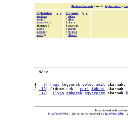
Table of Contents
|
Words
:
Alphabetical
-
Fr
Alphabetical
[
«
»
]
Frequency
[
«
»
]
akárhová
1
3
ajkain
akarja
3
3
ajkait
akármilyen
1
3
akarja
akarnak 3
3 akarnak
akarok
4
3
akarom
akarom
3
3
akiknek
akarsz
6
3
alkalom
Rész
1 
  9
| 
hogy
 tegyenek 
vele
, 
amit
akarnak
. 
2 
 10
| érdemelnek - 
mert
többet
akarnak
 -
3 
 12
|  
ilyen
emberek
egyszerre
akarnak
k
Best viewed with any br
IntraText®
(V89) - Some rights reserved by
EuloTech SRL
- 1