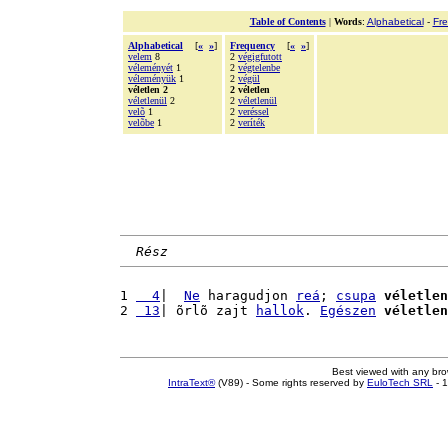
Table of Contents
|
Words
:
Alphabetical
-
Fr
Alphabetical
[
«
»
]
Frequency
[
«
»
]
velem
8
2
végigfutott
véleményét
1
2
végtelenbe
véleményük
1
2
végül
véletlen 2
2 véletlen
véletlenül
2
2
véletlenül
velõ
1
2
veréssel
velõbe
1
2
veríték
Rész
1 
  4
|  
Ne
 haragudjon 
reá
; 
csupa
véletlen
2 
 13
| õrlõ zajt 
hallok
. 
Egészen
véletlen
Best viewed with any br
IntraText®
(V89) - Some rights reserved by
EuloTech SRL
- 1