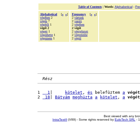
Table of Contents
|
Words
:
Alphabetical
-
Fr
Alphabetical
[
«
»
]
Frequency
[
«
»
]
végében
2
2
vártunk
végén
7
2
vasúti
végérõl
1
2
végében
végét 2
2 végét
végett
1
2
végigfutott
végezhette
1
2
végtelenbe
végeznem
1
2
végül
Rész
1 
  1
|     
kötelet
, 
és
 belefûztem 
a
végét
2 
 18
| 
Bátyám
meghúzta
a
kötelet
, 
a
végét
Best viewed with any br
IntraText®
(V89) - Some rights reserved by
EuloTech SRL
- 1