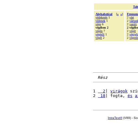
Tab
Alphabetical
[
«
»
]
Frequen
védekezés
1
2
várt
védenek
1
2
vártun
vége
6
2
vasúti
végében 2
2 végéb
végén
7
2
végét
végérõl
1
2
végigfu
végét
2
2
végtel
Rész
1 
  2
| 
virágok
 szí
2 
 18
| fogta, 
és
a
IntraText®
(V89) - So