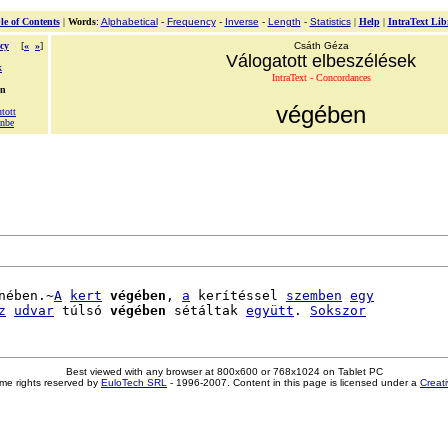
le of Contents
|
Words
:
Alphabetical
-
Frequency
-
Inverse
-
Length
-
Statistics
|
Help
|
IntraText Lib
cy
[
«
»
]
Csáth Géza
Válogatott elbeszélések
k
IntraText - Concordances
en
végében
tott
enbe
nében.~
A
kert
végében
, 
a
 kerítéssel 
szemben
egy
z
udvar
 túlsó 
végében
 sétáltak 
együtt
. 
Sokszor
Best viewed with any browser at 800x600 or 768x1024 on Tablet PC
me rights reserved by
EuloTech SRL
- 1996-2007. Content in this page is licensed under a
Creat