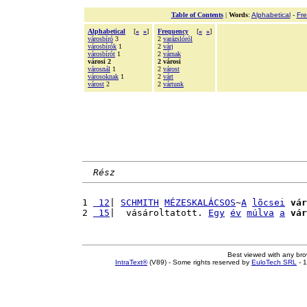
Table of Contents
|
Words
:
Alphabetical
-
Fr
Alphabetical
[
«
»
]
Frequency
[
«
»
]
városbíró
3
2
varázslóról
városbírók
1
2
várj
városbírót
1
2
várnak
városi 2
2 városi
városnál
1
2
várost
városoknak
1
2
várt
várost
2
2
vártunk
Rész
1 
 12
| 
SCHMITH
MÉZESKALÁCSOS
~
A
lõcsei
vár
2 
 15
|  vásároltatott. 
Egy
év
múlva
a
vár
Best viewed with any br
IntraText®
(V89) - Some rights reserved by
EuloTech SRL
- 1