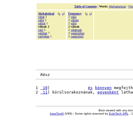
Table of Contents
|
Words
:
Alphabetical
-
Fr
Alphabetical
[
«
»
]
Frequency
[
«
»
]
vállat
1
2
válla
vállú
2
2
vállain
válluk
1
2
vállú
válnak 2
2 válnak
való
5
2
várakozás
valóban
7
2
varázslóhoz
valójában
1
2
varázslóról
Rész
1 
 10
|                
és
könnyen
 megfejth
2 
 11
| körülsorakoznának, 
egyenként
 látha
Best viewed with any br
IntraText®
(V89) - Some rights reserved by
EuloTech SRL
- 1