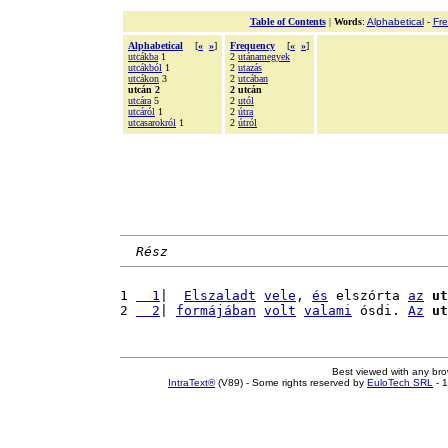
Table of Contents
|
Words
:
Alphabetical
-
Fr
Alphabetical
[
«
»
]
Frequency
[
«
»
]
utcákba
1
2
utánamegyek
utcákból
1
2
utazás
utcákon
3
2
utcában
utcán 2
2 utcán
utcára
5
2
utól
utcáról
1
2
útra
utcasarokról
1
2
útról
Rész
1 
  1
|  
Elszaladt
vele
, 
és
 elszórta 
az
ut
2 
  2
| 
formájában
volt
valami
 ósdi. 
Az
ut
Best viewed with any br
IntraText®
(V89) - Some rights reserved by
EuloTech SRL
- 1