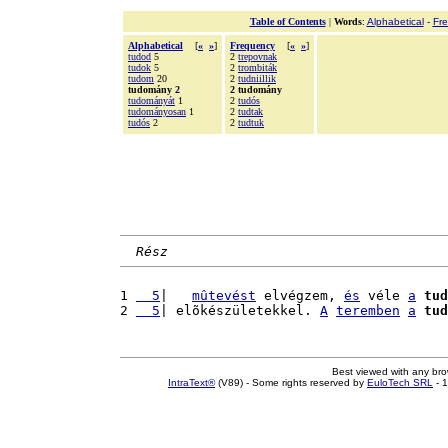
Table of Contents
|
Words
:
Alphabetical
-
Fr
Alphabetical
[
«
»
]
Frequency
[
«
»
]
tudod
5
2
trepovnak
tudok
5
2
trombiták
tudom
20
2
tudniillik
tudomány 2
2 tudomány
tudományát
1
2
tudós
tudományosan
1
2
tudtak
tudós
2
2
tudtuk
Rész
1 
  5
|   
mûtevést
 elvégzem, 
és
 véle 
a
tud
2 
  5
| elõkészületekkel. 
A
teremben
a
tud
Best viewed with any br
IntraText®
(V89) - Some rights reserved by
EuloTech SRL
- 1