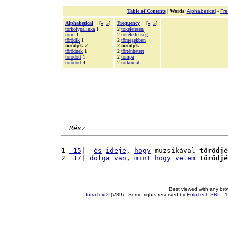
Table of Contents
|
Words
:
Alphabetical
-
Fr
Alphabetical
[
«
»
]
Frequency
[
«
»
]
törkölypálinka
1
2
tökéletesen
törni
1
2
tökéletlenség
törõdik
1
2
tömegekben
törõdjék 2
2 törõdjék
törõdnek
1
2
történhetett
törodött
1
2
tompa
törõdött
4
2
torkomat
Rész
1 
 15
|  
és
ideje
, 
hogy
 muzsikával 
törõdjé
2 
 17
| 
dolga
van
, 
mint
hogy
velem
törõdjé
Best viewed with any br
IntraText®
(V89) - Some rights reserved by
EuloTech SRL
- 1