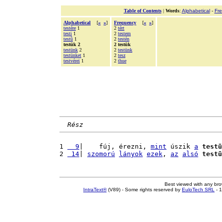
Table of Contents
|
Words
:
Alphabetical
-
Fr
Alphabetical
[
«
»
]
Frequency
[
«
»
]
testére
1
2
tért
testi
1
2
testem
testû
1
2
testén
testük 2
2 testük
testünk
2
2
testünk
testünket
1
2
tesz
testvérei
1
2
thue
Rész
1 
  9
|    fúj, érezni, 
mint
 úszik 
a
testü
2 
 14
| 
szomorú
lányok
ezek
, 
az
alsó
testü
Best viewed with any br
IntraText®
(V89) - Some rights reserved by
EuloTech SRL
- 1