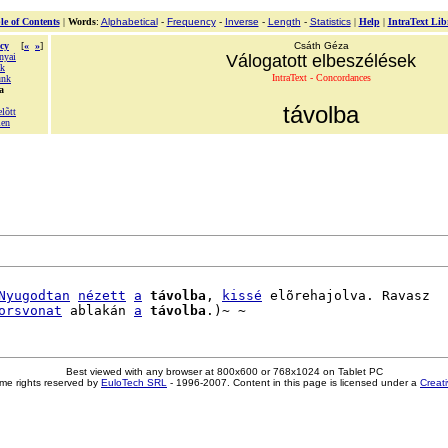
le of Contents
|
Words
:
Alphabetical
-
Frequency
-
Inverse
-
Length
-
Statistics
|
Help
|
IntraText Lib
cy
[
«
»
]
Csáth Géza
nyai
Válogatott elbeszélések
ak
IntraText - Concordances
unk
a
távolba
lõtt
len
Nyugodtan
nézett
a
távolba
, 
kissé
 elõrehajolva. Ravasz

orsvonat
 ablakán 
a
távolba
Best viewed with any browser at 800x600 or 768x1024 on Tablet PC
me rights reserved by
EuloTech SRL
- 1996-2007. Content in this page is licensed under a
Creat