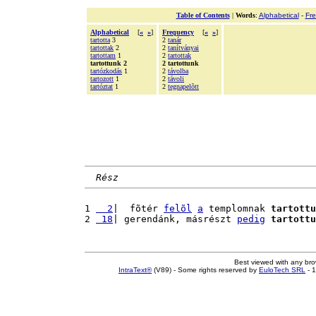
Table of Contents
|
Words
:
Alphabetical
-
Fr
Alphabetical
[
«
»
]
Frequency
[
«
»
]
tartotta
3
2
tanár
tartottak
2
2
tanítványai
tartottam
1
2
tartottak
tartottunk 2
2 tartottunk
tartózkodás
1
2
távolba
tartozott
1
2
távoli
tartóztat
1
2
tegnapelõtt
Rész
1 
  2
|  fõtér 
felõl
a
 templomnak 
tartottu
2 
 18
| gerendánk, másrészt 
pedig
tartottu
Best viewed with any br
IntraText®
(V89) - Some rights reserved by
EuloTech SRL
- 1