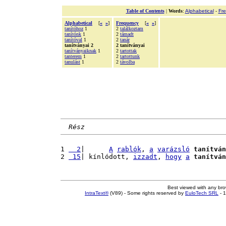
Table of Contents
|
Words
:
Alphabetical
-
Fr
Alphabetical
[
«
»
]
Frequency
[
«
»
]
tanítóhoz
1
2
találkoztam
tanítónk
1
2
támadt
tanítóval
1
2
tanár
tanítványai 2
2 tanítványai
tanítványaiknak
1
2
tartottak
tanterem
1
2
tartottunk
tanulást
1
2
távolba
Rész
1 
  2
|      
A
rablók
, 
a
varázsló
tanítván
2 
 15
| kínlódott, 
izzadt
, 
hogy
a
tanítván
Best viewed with any br
IntraText®
(V89) - Some rights reserved by
EuloTech SRL
- 1