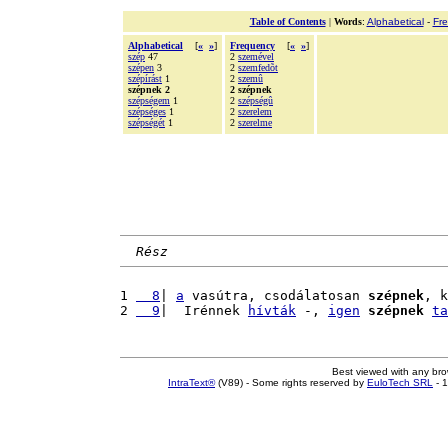
Table of Contents
|
Words
:
Alphabetical
-
Fr
Alphabetical
[
«
»
]
Frequency
[
«
»
]
szép
47
2
szemével
szépen
3
2
szemfedõt
szépírást
1
2
szemû
szépnek 2
2 szépnek
szépségem
1
2
szépségû
szépséges
1
2
szerelem
szépségét
1
2
szerelme
Rész
1 
  8
| 
a
 vasútra, csodálatosan 
szépnek
, k
2 
  9
|  Irénnek 
hívták
 -, 
igen
szépnek
ta
Best viewed with any br
IntraText®
(V89) - Some rights reserved by
EuloTech SRL
- 1