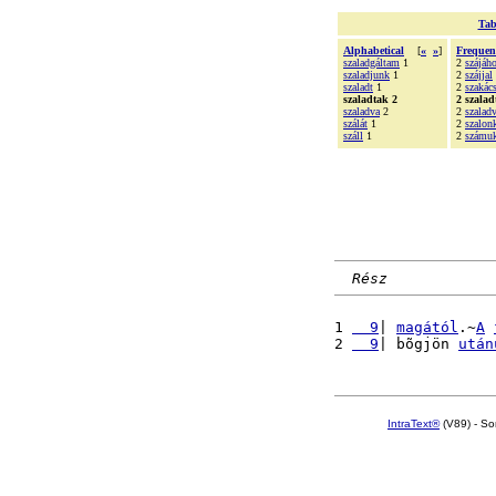
Tab
Alphabetical
[
«
»
]
Frequen
szaladgáltam
1
2
szájáh
szaladjunk
1
2
szájjal
szaladt
1
2
szakác
szaladtak 2
2 szalad
szaladva
2
2
szalad
szálát
1
2
szalonk
száll
1
2
számuk
Rész
1 
  9
| 
magától
.~
A
2 
  9
| bõgjön 
után
IntraText®
(V89) - So