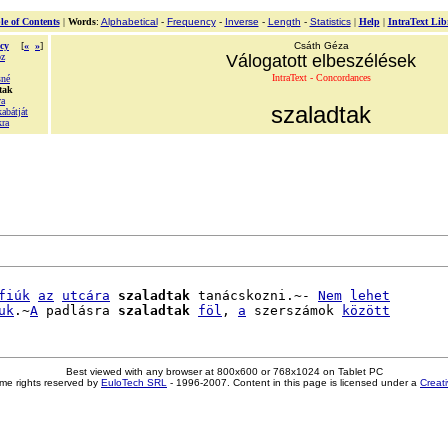
le of Contents
|
Words
:
Alphabetical
-
Frequency
-
Inverse
-
Length
-
Statistics
|
Help
|
IntraText Lib
cy
[
«
»
]
Csáth Géza
oz
Válogatott elbeszélések
IntraText - Concordances
sné
tak
va
szaladtak
abátját
ra
fiúk
az
utcára
szaladtak
 tanácskozni.~- 
Nem
lehet
uk
.~
A
 padlásra 
szaladtak
föl
, 
a
 szerszámok 
között
Best viewed with any browser at 800x600 or 768x1024 on Tablet PC
me rights reserved by
EuloTech SRL
- 1996-2007. Content in this page is licensed under a
Creat