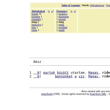
Table of Contents
|
Words
:
Alphabetical
-
Fr
Alphabetical
[
«
»
]
Frequency
[
«
»
]
richard
18
2
reszketve
richardot
3
2
részletesen
richardtól
1
2
rettentõ
rideg 2
2 rideg
rikácsolva
1
2
ritkán
ritka
1
2
rövidlátó
ritkán
2
2
rohadt
Rész
1 
  8
| 
partok
között
 utaztam. 
Magas
, 
ride
2 
  8
|       
bennünket
a
víz
. 
Magas
, 
ride
Best viewed with any br
IntraText®
(V89) - Some rights reserved by
EuloTech SRL
- 1