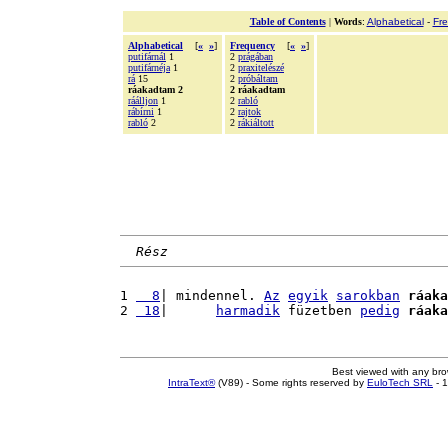
Table of Contents
|
Words
:
Alphabetical
-
Fr
Alphabetical
[
«
»
]
Frequency
[
«
»
]
putifárnál
1
2
prágában
putifárnéja
1
2
praxitelészé
rá
15
2
próbáltam
ráakadtam 2
2 ráakadtam
ráálljon
1
2
rabló
rábírni
1
2
rajtok
rabló
2
2
rákiáltott
Rész
1 
  8
| mindennel. 
Az
egyik
sarokban
ráaka
2 
 18
|      
harmadik
 füzetben 
pedig
ráaka
Best viewed with any br
IntraText®
(V89) - Some rights reserved by
EuloTech SRL
- 1