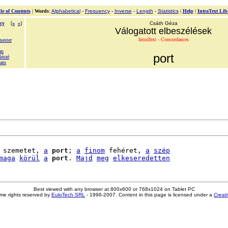
le of Contents
|
Words
:
Alphabetical
-
Frequency
-
Inverse
-
Length
-
Statistics
|
Help
|
IntraText Lib
cy
[
«
»
]
Csáth Géza
Válogatott elbeszélések
IntraText - Concordances
mester
an
port
lészé
tam
 szemetet, 
a
port
; 
a
finom
 fehéret, 
a
szép
maga
körül
a
port
. 
Majd
meg
elkeseredetten
Best viewed with any browser at 800x600 or 768x1024 on Tablet PC
me rights reserved by
EuloTech SRL
- 1996-2007. Content in this page is licensed under a
Creat