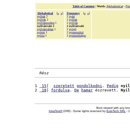
Table of Contents
|
Words
:
Alphabetical
-
Fr
Alphabetical
[
«
»
]
Frequency
[
«
»
]
nyíltak
2
2
nyári
nyilván
2
2
nyíltak
nyilvánosságra
1
2
nyilván
nyilvánvaló 2
2 nyilvánvaló
nyilvánvalóan
1
2
nyögõ
nyírott
1
2
nyomorultul
nyissa
1
2
nyomorúságos
Rész
1 
 15
|  
szeretett
gondolkodni
. 
Pedig
nyil
2 
 18
| 
fordulva
. 
De
hamar
 észrevett. 
Nyil
Best viewed with any br
IntraText®
(V89) - Some rights reserved by
EuloTech SRL
- 1