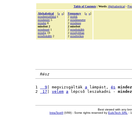
Table of Contents
|
Words
:
Alphabetical
-
Fr
Alphabetical
[
«
»
]
Frequency
[
«
»
]
mindentudókká
1
2
miénk
mindenütt
5
2
mindenesetre
mindez
8
2
mindenre
mindezt 2
2 mindezt
mindezzel
1
2
mindinkább
mindig
19
2
mindjobban
mindinkább
2
2
mindörökre
Rész
1 
  9
| megvizsgálták 
a
 lámpást, 
és
mindez
2 
 17
| 
velem
a
 lépcsõ leszakadni - 
mindez
Best viewed with any br
IntraText®
(V89) - Some rights reserved by
EuloTech SRL
- 1