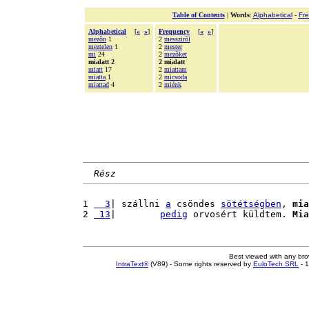
Table of Contents
|
Words
:
Alphabetical
-
Fr
Alphabetical
[
«
»
]
Frequency
[
«
»
]
mezõn
1
2
messzirõl
meztelen
1
2
mester
mi
24
2
mezõket
mialatt 2
2 mialatt
miatt
17
2
miattam
miatta
1
2
micsoda
miattad
4
2
miénk
Rész
1 
  3
| szállni 
a
 csöndes 
sötétségben
, 
mia
2 
 13
|        
pedig
 orvosért küldtem. 
Mia
Best viewed with any br
IntraText®
(V89) - Some rights reserved by
EuloTech SRL
- 1