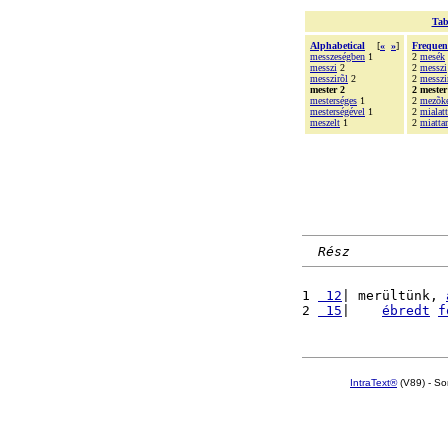
Tab
Alphabetical
[
«
»
]
Frequen
messzeségben
1
2
mesék
messzi
2
2
messzi
messzirõl
2
2
messzi
mester 2
2 mester
mesterséges
1
2
mezõk
mesterségével
1
2
mialatt
meszelt
1
2
miatt
Rész
1 
 12
| merültünk, 
2 
 15
|    
ébredt
f
IntraText®
(V89) - So