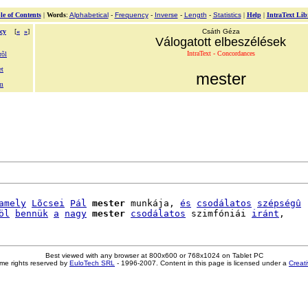
le of Contents
|
Words
:
Alphabetical
-
Frequency
-
Inverse
-
Length
-
Statistics
|
Help
|
IntraText Lib
cy
[
«
»
]
Csáth Géza
Válogatott elbeszélések
IntraText - Concordances
rõl
et
mester
am
amely
Lõcsei
Pál
mester
 munkája, 
és
csodálatos
szépségû
öl
bennük
a
nagy
mester
csodálatos
 szimfóniái 
iránt
Best viewed with any browser at 800x600 or 768x1024 on Tablet PC
me rights reserved by
EuloTech SRL
- 1996-2007. Content in this page is licensed under a
Creat