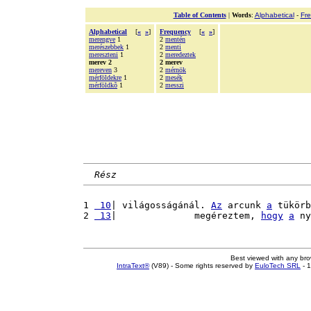
Table of Contents
|
Words
:
Alphabetical
-
Fr
Alphabetical
[
«
»
]
Frequency
[
«
»
]
merengve
1
2
mentén
merészebbek
1
2
menti
mereszteni
1
2
meredeztek
merev 2
2 merev
mereven
3
2
mérnök
mérföldekre
1
2
mesék
mérföldkõ
1
2
messzi
Rész
1 
 10
| világosságánál. 
Az
 arcunk 
a
 tükörb
2 
 13
|              megéreztem, 
hogy
a
 ny
Best viewed with any br
IntraText®
(V89) - Some rights reserved by
EuloTech SRL
- 1