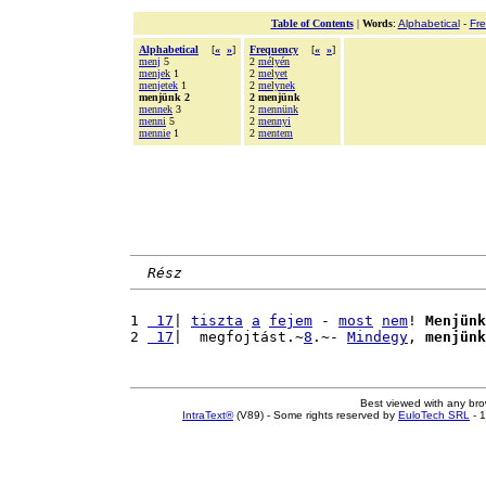
Table of Contents
|
Words
:
Alphabetical
-
Fr
Alphabetical
[
«
»
]
Frequency
[
«
»
]
menj
5
2
mélyén
menjek
1
2
melyet
menjetek
1
2
melynek
menjünk 2
2 menjünk
mennek
3
2
mennünk
menni
5
2
mennyi
mennie
1
2
mentem
Rész
1 
 17
| 
tiszta
a
fejem
 - 
most
nem
! 
Menjünk
2 
 17
|  megfojtást.~
8
.~- 
Mindegy
, 
menjünk
Best viewed with any br
IntraText®
(V89) - Some rights reserved by
EuloTech SRL
- 1