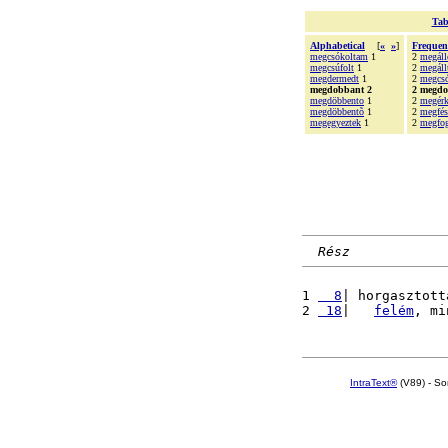
Tab
Alphabetical
[
«
»
]
Frequen
megcsókoltam
1
2
megáll
megcsúfolt
1
2
megáll
megdermedt
1
2
megcsó
megdobbant 2
2 megd
megdöbbento
1
2
megérk
megdöbbentõ
1
2
megfés
megegyeztek
1
2
megfog
Rész
1 
  8
| horgasztott
2 
 18
|   
felém
, mi
IntraText®
(V89) - So