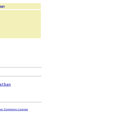
rary
atban
ive Commons License