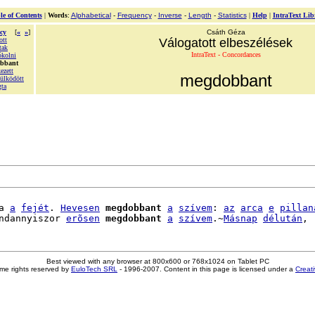
le of Contents
|
Words
:
Alphabetical
-
Frequency
-
Inverse
-
Length
-
Statistics
|
Help
|
IntraText Lib
cy
[
«
»
]
Csáth Géza
ott
Válogatott elbeszélések
tak
IntraText - Concordances
kolni
obbant
ezett
megdobbant
ülködött
ta
a 
a
fejét
. 
Hevesen
megdobbant
a
szívem
: 
az
arca
e
pillan
ndannyiszor 
erõsen
megdobbant
a
szívem
.~
Másnap
délután
Best viewed with any browser at 800x600 or 768x1024 on Tablet PC
me rights reserved by
EuloTech SRL
- 1996-2007. Content in this page is licensed under a
Creat