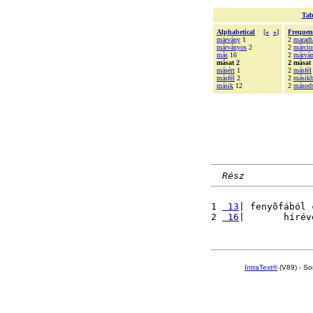
Tab
Alphabetical
[
«
»
]
Frequen
márvány
1
2
marad
márványos
2
2
márciu
más
16
2
márvá
másat 2
2 másat
másért
1
2
másfél
másfél
2
2
másik
másik
12
2
másods
Rész
1 
 13
| fenyõfából 
2 
 16
|       hírév
IntraText®
(V89) - So