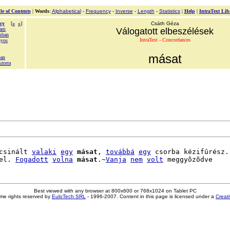
le of Contents
|
Words
:
Alphabetical
-
Frequency
-
Inverse
-
Length
-
Statistics
|
Help
|
IntraText Lib
cy
[
«
»
]
Csáth Géza
tam
Válogatott elbeszélések
sban
IntraText - Concordances
nyos
másat
ban
zorra
csinált 
valaki
egy
másat
, 
továbbá
egy
 csorba kézifûrész.

el. 
Fogadott
volna
másat
.~
Vanja
nem
volt
Best viewed with any browser at 800x600 or 768x1024 on Tablet PC
me rights reserved by
EuloTech SRL
- 1996-2007. Content in this page is licensed under a
Creat