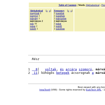
Table of Contents
|
Words
:
Alphabetical
-
Fr
Alphabetical
[
«
»
]
Frequency
[
«
»
]
margitnak
1
2
maradtak
margitot
1
2
maradtam
márvány
1
2
márciusban
márványos 2
2 márványos
más
16
2
másat
másat
2
2
másfél
másért
1
2
másikban
Rész
1 
  8
|   
voltak
, 
és
arcára
szomorú
, 
márvá
2 
 11
| köhögõs 
betegek
 ácsorognak 
a
márvá
Best viewed with any br
IntraText®
(V89) - Some rights reserved by
EuloTech SRL
- 1