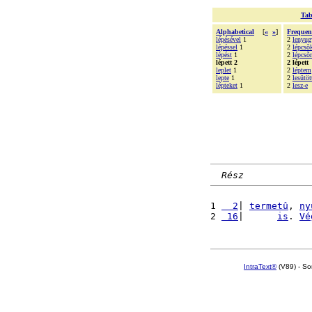
Tab
Alphabetical
[
«
»
]
Frequen
lépésével
1
2
lenyug
lépéssel
1
2
lépcsõ
lépést
1
2
lépcsõ
lépett 2
2 lépett
leplet
1
2
léptem
lepte
1
2
lesütöt
lépteket
1
2
lesz-e
Rész
1 
  2
| 
termetû
, 
ny
2 
 16
|      
is
. 
Vé
IntraText®
(V89) - So