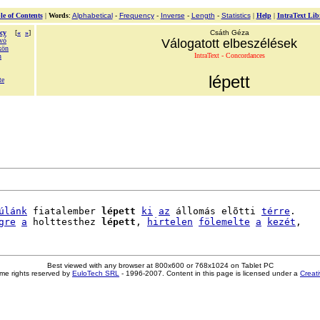
le of Contents
|
Words
:
Alphabetical
-
Frequency
-
Inverse
-
Length
-
Statistics
|
Help
|
IntraText Lib
cy
[
«
»
]
Csáth Géza
vó
Válogatott elbeszélések
kön
IntraText - Concordances
n
lépett
te
úlánk
 fiatalember 
lépett
ki
az
 állomás elõtti 
térre
.

gre
a
 holttesthez 
lépett
, 
hirtelen
fölemelte
a
kezét
Best viewed with any browser at 800x600 or 768x1024 on Tablet PC
me rights reserved by
EuloTech SRL
- 1996-2007. Content in this page is licensed under a
Creat