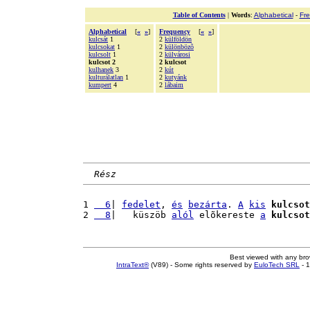
Table of Contents
|
Words
:
Alphabetical
-
Fr
Alphabetical
[
«
»
]
Frequency
[
«
»
]
kulcsát
1
2
külföldön
kulcsokat
1
2
különbözõ
kulcsolt
1
2
külvárosi
kulcsot 2
2 kulcsot
kulhanek
3
2
kút
kulturálatlan
1
2
kutyánk
kumpert
4
2
lábaim
Rész
1 
  6
| 
fedelet
, 
és
bezárta
. 
A
kis
kulcsot
2 
  8
|   küszöb 
alól
 elõkereste 
a
kulcsot
Best viewed with any br
IntraText®
(V89) - Some rights reserved by
EuloTech SRL
- 1