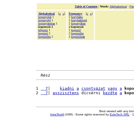
Table of Contents
|
Words
:
Alphabetical
-
Fr
Alphabetical
[
«
»
]
Frequency
[
«
»
]
koponyáját
1
2
konyhába
koponyájú
1
2
konyhakéssel
koponyámban
1
2
koponyában
koponyát 2
2 koponyát
kõporos
1
2
koporsó
koporsó
2
2
koporsóba
koporsóba
2
2
koporsónak
Rész
1 
  7
|    
kiadni
a
csontvázat
vagy
a
kopo
2 
  7
| 
asszisztens
 dícsérni 
kezdte
a
kopo
Best viewed with any br
IntraText®
(V89) - Some rights reserved by
EuloTech SRL
- 1